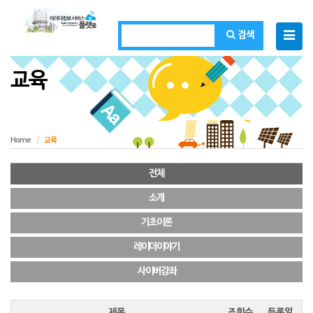
검색
Toggl
navig
교육
Home
교육
전체
소개
기초이론
레이더이야기
사이버강좌
제목
조회수
등록일